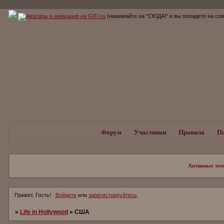
(нажимайте на "СЮДА!" и вы попадете на с
Форум
Участники
Правила
П
Активные те
Привет, Гость!
Войдите
или
зарегистрируйтесь
.
»
Life in Hollywood
»
США