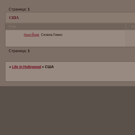
Страница:
1
США
Тема
О
Нью-Йорк
Селена Гомес
Страница:
1
»
Life in Hollywood
»
США