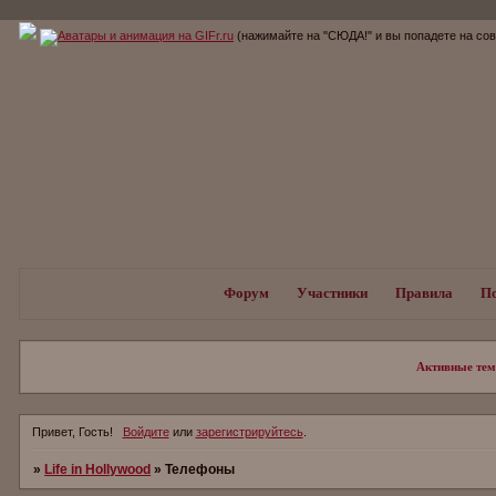
(нажимайте на "СЮДА!" и вы попадете на с
Форум
Участники
Правила
П
Активные те
Привет, Гость!
Войдите
или
зарегистрируйтесь
.
»
Life in Hollywood
»
Телефоны