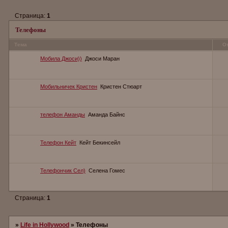
Страница:
1
Телефоны
Тема
О
Мобила Джоси))
Джоси Маран
Мобильничек Кристен
Кристен Стюарт
телефон Аманды
Аманда Байнс
Телефон Кейт
Кейт Бекинсейл
Телефончик Сел)
Селена Гомес
Страница:
1
»
Life in Hollywood
»
Телефоны