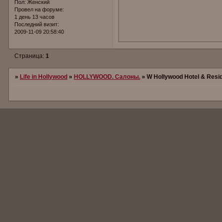
Пол:
Женский
Провел на форуме:
1 день 13 часов
Последний визит:
2009-11-09 20:58:40
Страница:
1
»
Life in Hollywood
»
HOLLYWOOD. Салоны.
»
W Hollywood Hotel & Resid