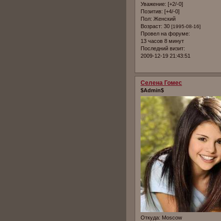
Уважение:
[+2/-0]
Позитив:
[+4/-0]
Пол:
Женский
Возраст:
30
[1995-08-16]
Провел на форуме:
13 часов 8 минут
Последний визит:
2009-12-19 21:43:51
Селена Гомес
$Admin$
Откуда:
Moscow