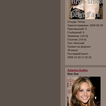
Откуда:
Питер
Зарегистрирован
: 2009-09-29
Приглашений:
0
Сообщений:
6
Уважение:
[+0/-0]
Позитив:
[+0/-0]
Пол:
Женский
Провел на форуме:
39 минут
Последний визит:
2009-10-20 17:42:16
Аманда Байнс
New Star