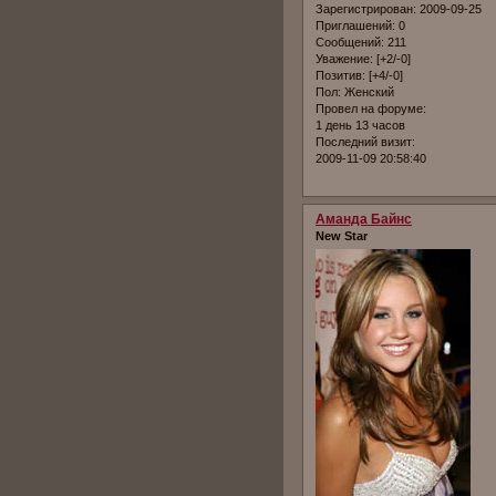
Зарегистрирован
: 2009-09-25
Приглашений:
0
Сообщений:
211
Уважение:
[+2/-0]
Позитив:
[+4/-0]
Пол:
Женский
Провел на форуме:
1 день 13 часов
Последний визит:
2009-11-09 20:58:40
Аманда Байнс
New Star