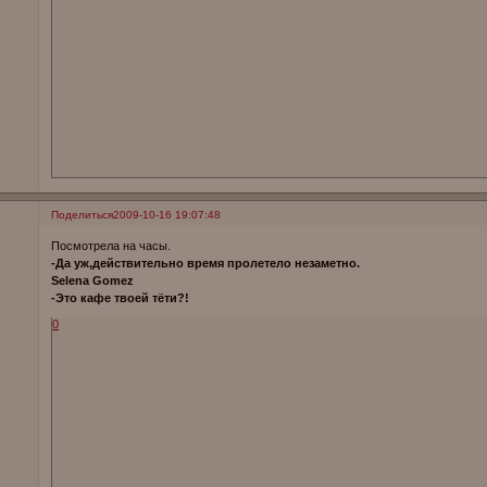
Поделиться
2009-10-16 19:07:48
Посмотрела на часы.
-Да уж,действительно время пролетело незаметно.
Selena Gomez
-Это кафе твоей тёти?!
0