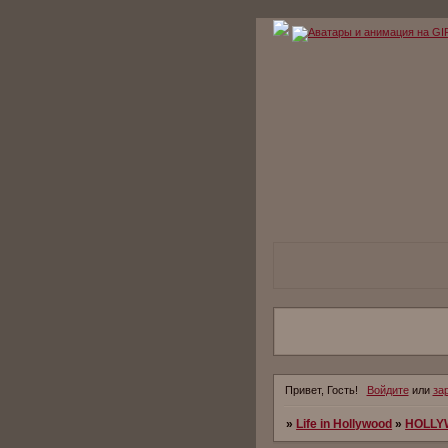
Привет, Гость!
Войдите
или
за
»
Life in Hollywood
»
HOLLY