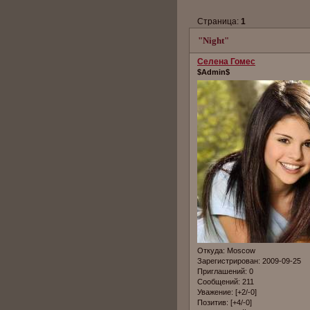
Страница:
1
"Night"
Селена Гомес
$Admin$
Откуда:
Moscow
Зарегистрирован
: 2009-09-25
Приглашений:
0
Сообщений:
211
Уважение:
[+2/-0]
Позитив:
[+4/-0]