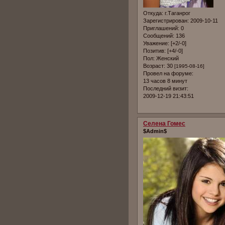
Откуда:
г.Таганрог
Зарегистрирован
: 2009-10-11
Приглашений:
0
Сообщений:
136
Уважение:
[+2/-0]
Позитив:
[+4/-0]
Пол:
Женский
Возраст:
30
[1995-08-16]
Провел на форуме:
13 часов 8 минут
Последний визит:
2009-12-19 21:43:51
Селена Гомес
$Admin$