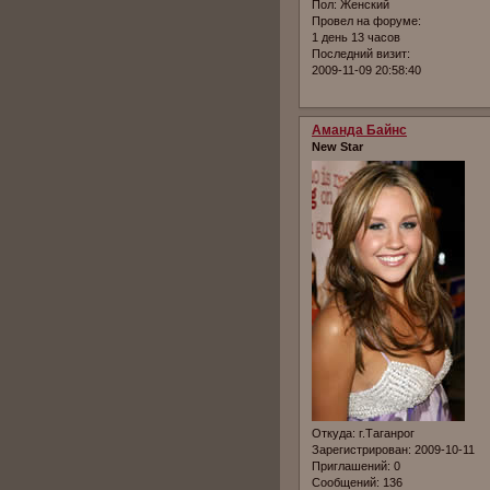
Пол:
Женский
Провел на форуме:
1 день 13 часов
Последний визит:
2009-11-09 20:58:40
Аманда Байнс
New Star
Откуда:
г.Таганрог
Зарегистрирован
: 2009-10-11
Приглашений:
0
Сообщений:
136