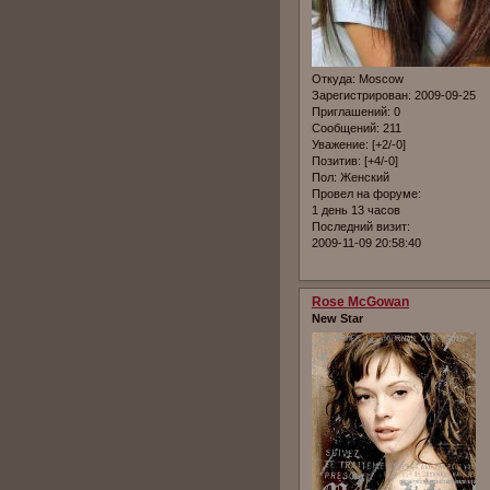
Откуда:
Moscow
Зарегистрирован
: 2009-09-25
Приглашений:
0
Сообщений:
211
Уважение:
[+2/-0]
Позитив:
[+4/-0]
Пол:
Женский
Провел на форуме:
1 день 13 часов
Последний визит:
2009-11-09 20:58:40
Rose McGowan
New Star