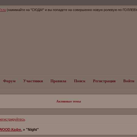
(нажимайте на "СЮДА!" и вы попадете на совершенно новую ролевую по ГОЛЛЕВ
Форум
Участники
Правила
Поиск
Регистрация
Войти
Активные темы
регистрируйтесь
.
WOOD.Кафе.
»
"Night"